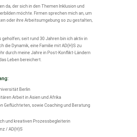
den da, der sich in den Themen Inklusion und
iterbilden möchte. Firmen sprechen mich an, um
ken oder ihre Arbeitsumgebung so zu gestalten,
geholfen; seit rund 30 Jahren bin ich aktiv in
ch die Dynamik, eine Familie mit AD(H)S zu
ehr durch meine Jahre in Post-Konflikt-Ländern
das Leben bereichert.
ang:
iversität Berlin
tären Arbeit in Asien und Afrika
n von Geflüchteten, sowie Coaching und Beratung
ch und kreativen Prozessbegleiterin
enz / AD(H)S