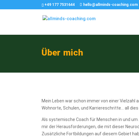
+49 177 7531644
hello@allminds-coaching.com
Über mich
Mein Leben war schon immer von einer Vielzahl 
Wohnorte, Schulen, und Karriereschritte… all dies
Als systemische Coach für Menschen in und um A
mir der Herausforderungen, die mit dieser Neurod
Zusätzliche Fortbildungen auf diesem Gebiet hab